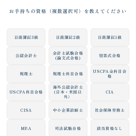
お手持ちの資格（複数選択可）を教えてください
日商簿記3級
日商簿記2級
日商簿記1級
会計士試験合格
公認会計士
短答式合格
(論文式合格)
USCPA全科目合
税理士
税理士科目合格
格
海外公認会計士
USCPA科目合格
(日本・米国以
CIA
外）
CISA
中小企業診断士
社会保険労務士
MBA
司法試験合格
該当資格なし