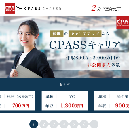
2
分で登録完了!
求人例
1
2
3
4
5
6
7